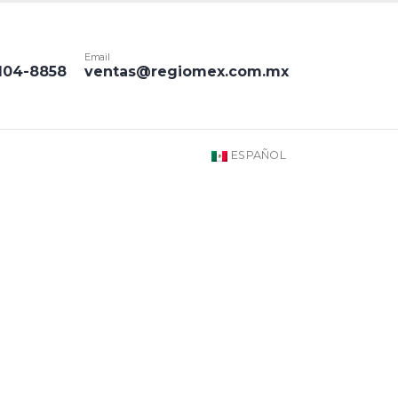
Email
1104-8858
ventas@regiomex.com.mx
ESPAÑOL