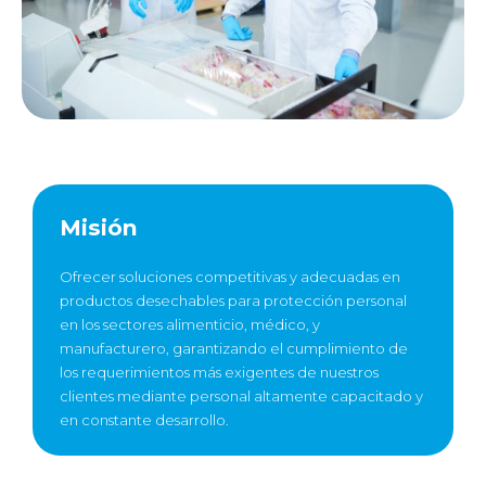
Misión
Ofrecer soluciones competitivas y adecuadas en
productos desechables para protección personal
en los sectores alimenticio, médico, y
manufacturero, garantizando el cumplimiento de
los requerimientos más exigentes de nuestros
clientes mediante personal altamente capacitado y
en constante desarrollo.