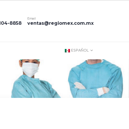
Email
1104-8858
ventas@regiomex.com.mx
ESPAÑOL